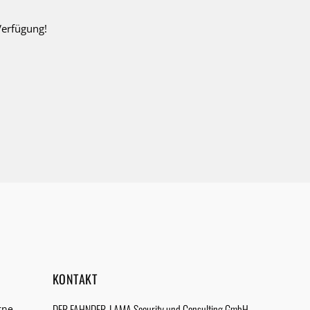
Verfügung!
KONTAKT
DER FAHNDER-LAMA Security und Consulting GmbH
rne